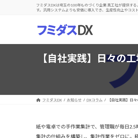
コ
ナ
フミダスDXは埼玉の100年ものづくり企業 真工社が提供する
す。汎用システムよりも安価に導入でき、生産性向上やコス
ン
ビ
テ
ゲ
ン
ー
ツ
シ
へ
ョ
ス
ン
【自社実践】日々の工場
キ
に
ッ
移
プ
動
フミダスDX
お知らせ
DXコラム
【自社実践】日々の
紙や電卓での手作業集計で、管理職が毎日2.
集計の仕組みを構築し、集計作業をゼロに。