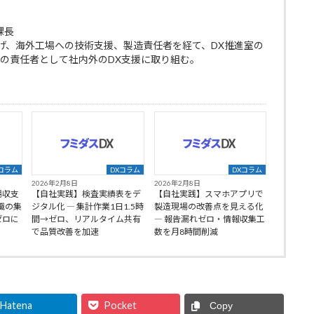
課長
げ、海外工場への技術支援、製造責任者を経て、DX推進室の
室の責任者として社内外のDX支援に取り組む。
コラム
DXコラム
DXコラム
2026年2月8日
2026年2月8日
場収支
【自社実践】検査実績表をデ
【自社実践】スマホアプリで
職の集
ジタル化 ― 集計作業1日1.5時
製造現場の改善点を見える化
ゼロに
間→ゼロ、リアルタイム共有
― 報告漏れゼロ・情報収集工
で品質改善を加速
数を月8時間削減
Hatena
Pocket
Copy