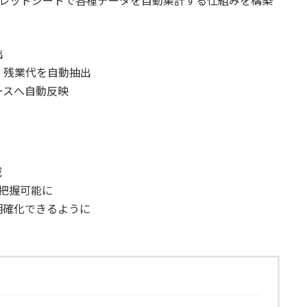
し、スプレッドシートで各種データを自動集計する仕組みを構築
出
・残業代を自動抽出
ースへ自動反映
減
把握可能に
明確化できるように