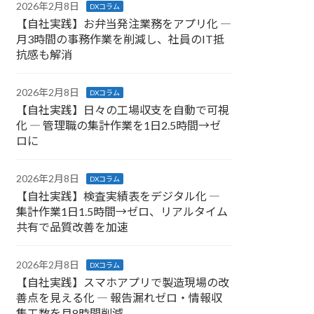
2026年2月8日
DXコラム
【自社実践】お弁当発注業務をアプリ化 ―
月3時間の事務作業を削減し、社員のIT抵
抗感も解消
2026年2月8日
DXコラム
【自社実践】日々の工場収支を自動で可視
化 ― 管理職の集計作業を1日2.5時間→ゼ
ロに
2026年2月8日
DXコラム
【自社実践】検査実績表をデジタル化 ―
集計作業1日1.5時間→ゼロ、リアルタイム
共有で品質改善を加速
2026年2月8日
DXコラム
【自社実践】スマホアプリで製造現場の改
善点を見える化 ― 報告漏れゼロ・情報収
集工数を月8時間削減