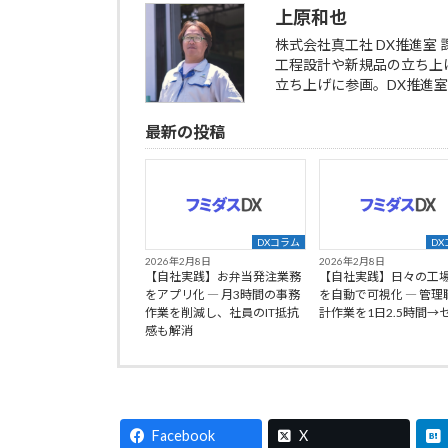
上原和也
株式会社真工社 DX推進室 
工程設計や新規品の立ち上
立ち上げに参画。DX推進
最新の投稿
DXコラム
DX
2026年2月8日
2026年2月8日
【自社実践】お弁当発注業務
【自社実践】日々の工
をアプリ化 ― 月3時間の事務
を自動で可視化 ― 管理
作業を削減し、社員のIT抵抗
計作業を1日2.5時間→
感も解消
Facebook
X