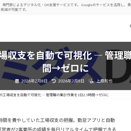
、専門家によるデジタル化・DX支援サービスです。 Googleのサービスを活用し
ト削減が可能です。
収支を自動で可視化 ― 管理職
間→ゼロに
最
2026年2月8日
2026年2月8日
上原和也
終
更
新
日
工場収支を自動で可視化 ― 管理職の集計作業を1日2.5時間→ゼロに
時
:
5時間を費やしていた工場収支の把握。勤怠アプリと自動
経営者が2事業所の成績を毎日リアルタイムで把握できる