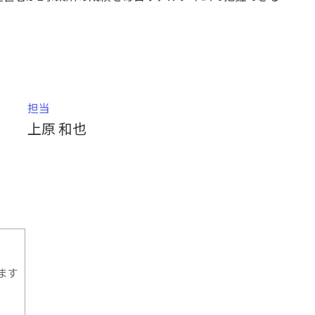
担当
上原 和也
ます