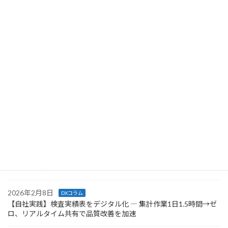
りやすい理由、備品管理アプリを作成するメリ
ットやステップなども紹介します。企業経営者
や担当者の方はぜひチェックしてください。
続きを読む
最近の投稿
2026年2月8日
DXコラム
【自社実践】お弁当発注業務をアプリ化 ― 月3時間の事務作業を
削減し、社員のIT抵抗感も解消
2026年2月8日
DXコラム
【自社実践】日々の工場収支を自動で可視化 ― 管理職の集計作業
を1日2.5時間→ゼロに
2026年2月8日
DXコラム
【自社実践】検査実績表をデジタル化 ― 集計作業1日1.5時間→ゼ
ロ、リアルタイム共有で品質改善を加速