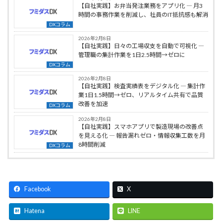
【自社実践】お弁当発注業務をアプリ化 ― 月3
時間の事務作業を削減し、社員のIT抵抗感も解消
DXコラム
2026年2月8日
【自社実践】日々の工場収支を自動で可視化 ―
管理職の集計作業を1日2.5時間→ゼロに
DXコラム
2026年2月8日
【自社実践】検査実績表をデジタル化 ― 集計作
業1日1.5時間→ゼロ、リアルタイム共有で品質
改善を加速
DXコラム
2026年2月8日
【自社実践】スマホアプリで製造現場の改善点
を見える化 ― 報告漏れゼロ・情報収集工数を月
8時間削減
DXコラム
Facebook
X
Hatena
LINE