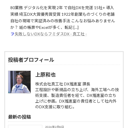
80業務 デジタル化を実現 2年 で自社DXを完遂 15社+ 導入
実績 埼玉DX大賞優秀賞受賞 1922年創業ものづくりの老舗
自社の現場で実証済みの改善手法 こんなお悩みありません
か？ 紙の帳票やExcelが多く、転記 […]
失敗しないDXならフミダスDX - 真工社 -
投稿者プロフィール
上原和也
株式会社真工社 DX推進室 課長
工程設計や新規品の立ち上げ、海外工場への技
術支援、製造責任者を経て、DX推進室の立ち
上げに参画。DX推進室の責任者として社内外
のDX支援に取り組む。
最新の投稿
2026年2月8日