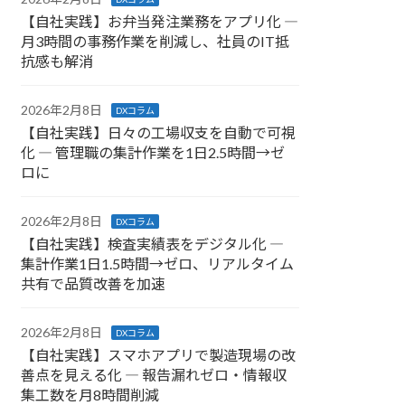
【自社実践】お弁当発注業務をアプリ化 ―
月3時間の事務作業を削減し、社員のIT抵
抗感も解消
2026年2月8日
DXコラム
【自社実践】日々の工場収支を自動で可視
化 ― 管理職の集計作業を1日2.5時間→ゼ
ロに
2026年2月8日
DXコラム
【自社実践】検査実績表をデジタル化 ―
集計作業1日1.5時間→ゼロ、リアルタイム
共有で品質改善を加速
2026年2月8日
DXコラム
【自社実践】スマホアプリで製造現場の改
善点を見える化 ― 報告漏れゼロ・情報収
集工数を月8時間削減