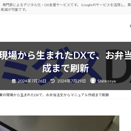
、専門家によるデジタル化・DX支援サービスです。 Googleのサービスを活用し
ト削減が可能です。
現場から生まれたDXで、お弁
成まで刷新
最
2024年7月26日
2024年7月29日
Shinkosya
終
更
新
日
業の現場から生まれたDXで、お弁当注文からマニュアル作成まで刷新
時
: