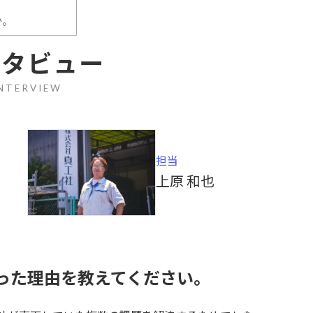
。
か。
ンタビュー
NTERVIEW
担当
上原 和也
った理由を教えてください。