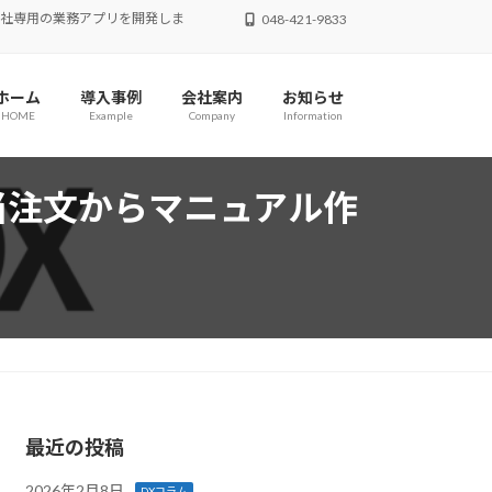
、貴社専用の業務アプリを開発しま
048-421-9833
ホーム
導入事例
会社案内
お知らせ
HOME
Example
Company
Information
当注文からマニュアル作
最近の投稿
2026年2月8日
DXコラム