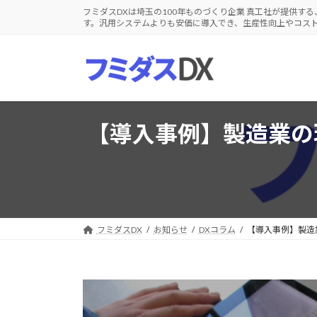
コ
ナ
フミダスDXは埼玉の100年ものづくり企業 真工社が提供する
す。汎用システムよりも安価に導入でき、生産性向上やコス
ン
ビ
テ
ゲ
ン
ー
ツ
シ
へ
ョ
ス
ン
【導入事例】製造業の
キ
に
ッ
移
プ
動
フミダスDX
お知らせ
DXコラム
【導入事例】製造